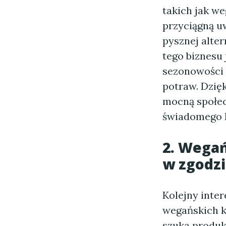
takich jak we
przyciągną u
pysznej alte
tego biznesu
sezonowości 
potraw. Dzię
mocną społec
świadomego 
2. Wegań
w zgodzi
Kolejny inte
wegańskich k
szuka produkt