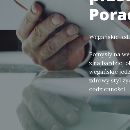
Pora
Wegańskie jedz
Pomysły na weg
z najbardziej 
wegańskie jedz
zdrowy styl ży
codzienności