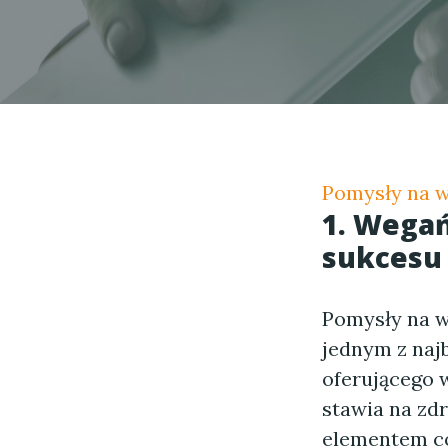
Pomysły na w
1. Wegań
sukcesu 
Pomysły na w
jednym z naj
oferującego 
stawia na zd
elementem co