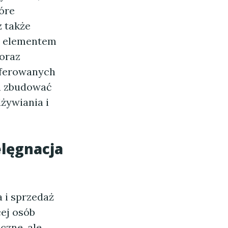
tóre
z także
ym elementem
 oraz
oferowanych
na zbudować
żywiania i
lęgnacja
 i sprzedaż
ej osób
czne, ale