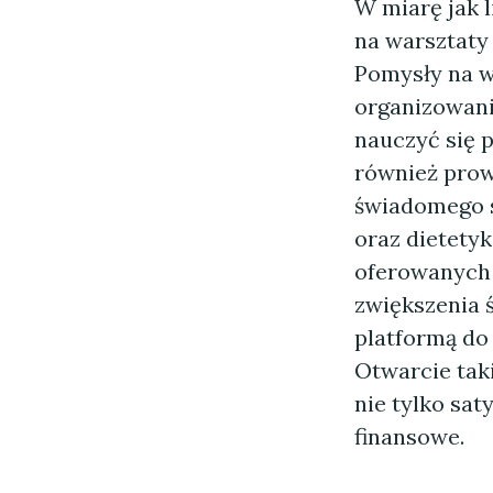
W miarę jak l
na warsztaty
Pomysły na w
organizowani
nauczyć się 
również prow
świadomego s
oraz dietety
oferowanych z
zwiększenia 
platformą do
Otwarcie tak
nie tylko sat
finansowe.