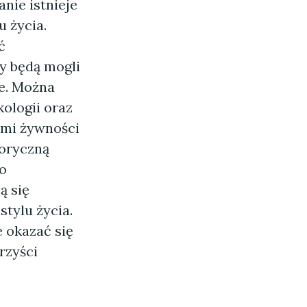
nie istnieje
 życia.
ć
y będą mogli
e. Można
ologii oraz
ami żywności
oryczną
do
ą się
tylu życia.
 okazać się
rzyści