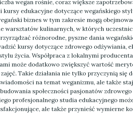
iczba wegan rośnie, coraz większe zapotrzebowa
 i kursy edukacyjne dotyczące wegańskiego stylu
egański biznes w tym zakresie mogą obejmowa
e warsztatów kulinarnych, w których uczestnic
przyrządzać różnorodne, pyszne dania wegański
adzić kursy dotyczące zdrowego odżywiania, ek
tylu życia. Współpraca z lokalnymi producent
kami może dodatkowo zwiększyć wartość meryt
ajęć. Takie działania nie tylko przyczynią się 
świadomości na temat weganizmu, ale także staj
 budowania społeczności pasjonatów zdrowego s
iego profesjonalnego studia edukacyjnego może
ysfakcjonujące, ale także przynieść wymierne ko