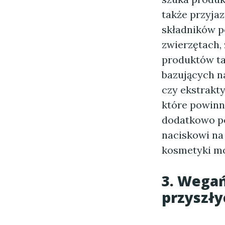
także przyja
składników p
zwierzętach,
produktów ta
bazujących na
czy ekstrakt
które powinno
dodatkowo po
naciskowi na
kosmetyki m
3. Wegań
przyszł