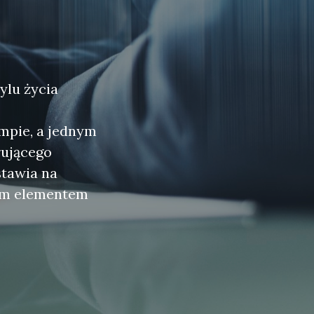
ylu życia
empie, a jednym
rującego
stawia na
nym elementem