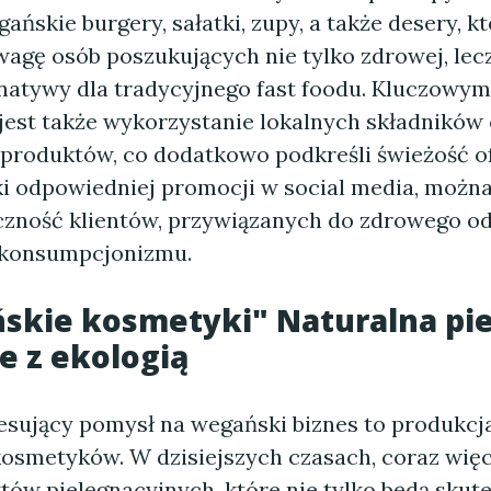
gańskie burgery, sałatki, zupy, a także desery, k
wagę osób poszukujących nie tylko zdrowej, lec
rnatywy dla tradycyjnego fast foodu. Kluczow
 jest także wykorzystanie lokalnych składników
produktów, co dodatkowo podkreśli świeżość 
ki odpowiedniej promocji w social media, moż
zność klientów, przywiązanych do zdrowego od
konsumpcjonizmu.
skie kosmetyki" Naturalna pie
e z ekologią
resujący pomysł na wegański biznes to produkcja
osmetyków. W dzisiejszych czasach, coraz więc
ów pielęgnacyjnych, które nie tylko będą skute