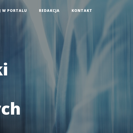
J W PORTALU
REDAKCJA
KONTAKT
i
ych