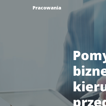
Pracowania
Pomy
bizn
kier
prze