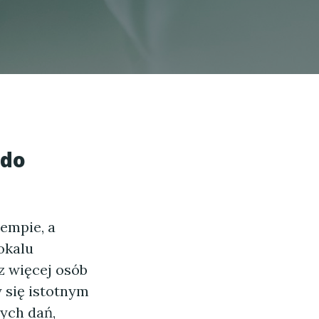
 do
tempie, a
okalu
z więcej osób
 się istotnym
ych dań,