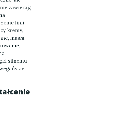
nie zawierają
na
enie linii
czy kremy,
inne, masła
akowanie,
co
ęki silnemu
 wegańskie
tałcenie