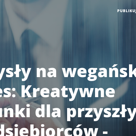
PUBLIKU
sły na wegańsk
es: Kreatywne
unki dla przyszł
dsiębiorców -