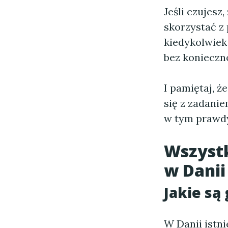
Jeśli czujesz,
skorzystać z
kiedykolwiek 
bez konieczn
I pamiętaj, ż
się z zadanie
w tym prawdy,
Wszystk
w Danii
Jakie są
W Danii istni