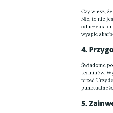
Czy wiesz, że
Nie, to nie j
odliczenia i 
wyspie skarb
4. Przyg
Świadome po
terminów. Wy
przed Urzęde
punktualność
5. Zain