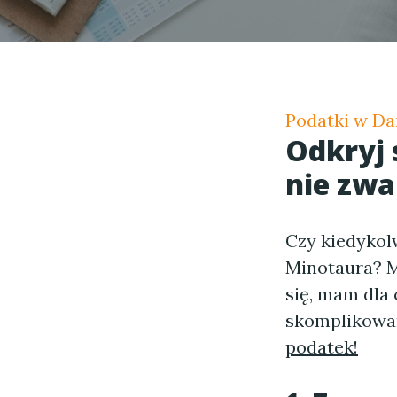
Podatki w Da
Odkryj
nie zwa
Czy kiedykol
Minotaura? M
się, mam dla 
skomplikowan
podatek!