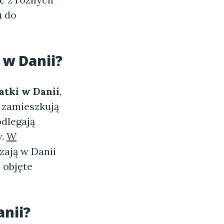
u do
 w Danii?
atki w Danii
,
e zamieszkują
odlegają
w.
W
zają w Danii
 objęte
anii?