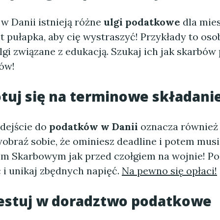
 w Danii istnieją różne
ulgi podatkowe
dla mie
est pułapka, aby cię wystraszyć! Przykłady to oso
ulgi związane z edukacją. Szukaj ich jak skarbów
ów!
otuj się na terminowe składani
dejście do
podatków w Danii
oznacza również
obraź sobie, że ominiesz deadline i potem musi
m Skarbowym jak przed czołgiem na wojnie! P
 i unikaj zbędnych napięć.
Na pewno się opłaci!
westuj w doradztwo podatkowe