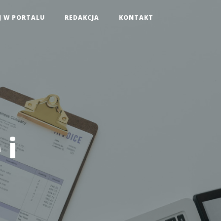
J W PORTALU
REDAKCJA
KONTAKT
 i