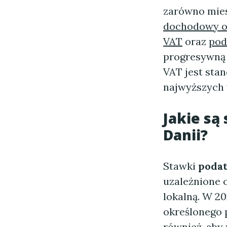
zarówno miesz
dochodowy od
VAT
oraz
pod
progresywną 
VAT jest sta
najwyższych 
Jakie s
Danii?
Stawki
podat
uzależnione o
lokalną. W 2
określonego 
również, aby