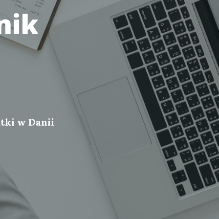
nik
tki w Danii