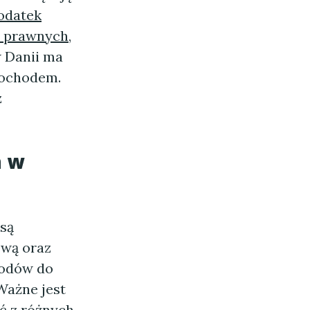
odatek
b prawnych
,
 Danii ma
dochodem.
z
h w
są
ową oraz
hodów do
 Ważne jest
ć z różnych