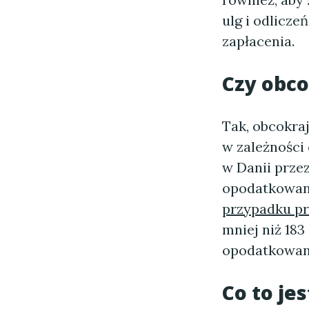
ulg i odlicz
zapłacenia.
Czy obco
Tak, obcokra
w zależności
w Danii przez
opodatkowan
przypadku p
mniej niż 183
opodatkowani
Co to jes