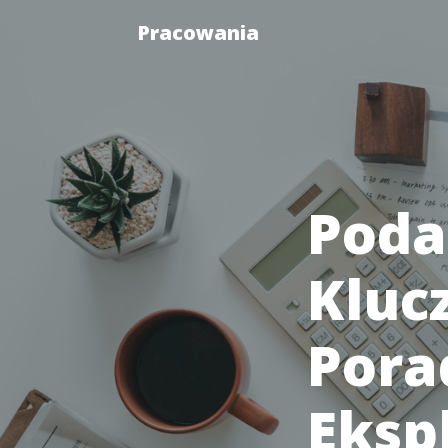
Pracowania
Poda
Kluc
Pora
Eksp