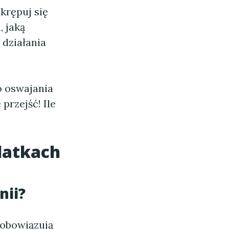
krępuj się
 jaką
 działania
o oswajania
przejść! Ile
datkach
nii?
e obowiązują