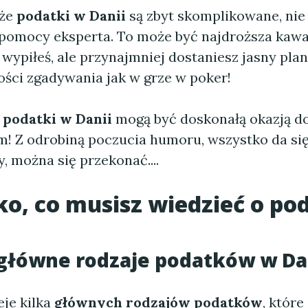
 że
podatki w Danii
są zbyt skomplikowane, nie 
 pomocy eksperta. To może być najdroższa kawa,
wypiłeś, ale przynajmniej dostaniesz jasny plan
ości zgadywania jak w grze w poker!
e
podatki w Danii
mogą być doskonałą okazją d
m! Z odrobiną poczucia humoru, wszystko da się 
 można się przekonać....
o, co musisz wiedzieć o po
 główne rodzaje podatków w Da
eje kilka
głównych rodzajów podatków
, któr