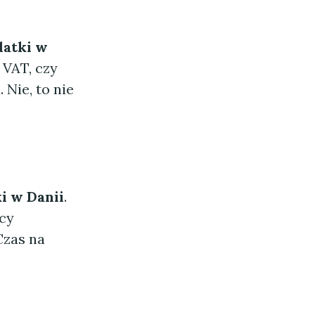
datki w
 VAT, czy
Nie, to nie
i w Danii
.
dcy
Czas na