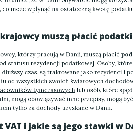
eń, co może wpłynąć na ostateczną kwotę podatk
krajowcy muszą płacić podatki
jowcy, którzy pracują w Danii, muszą płacić
pod
 od statusu rezydencji podatkowej. Osoby, któr
 dłuższy czas, są traktowane jako rezydenci i p
iu od wszystkich swoich światowych dochodó
racowników tymczasowych
lub osób, które spęd
 dni, mogą obowiązywać inne przepisy, mogą być
em tylko za dochody uzyskane w Danii.
t VAT i jakie są jego stawki w D