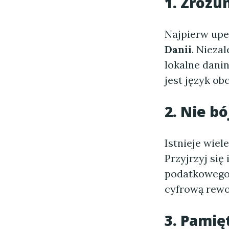
1. Zrozu
Najpierw upew
Danii
. Nieza
lokalne danin
jest język o
2. Nie bó
Istnieje wiel
Przyjrzyj się
podatkowego, 
cyfrową rewo
3. Pamię