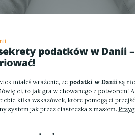
nii
 sekrety
podatków w Danii
–
riować!
wiek miałeś wrażenie, że
podatki w Danii
są nic
ówię ci, to jak gra w chowanego z potworem! A
ciebie kilka wskazówek, które pomogą ci przejść
y system jak przez ciasteczka z masłem.
Przyg