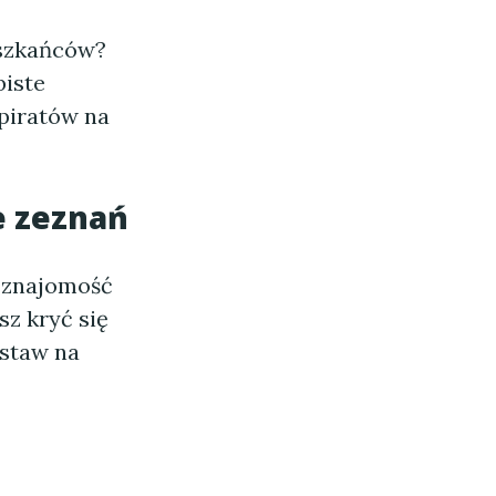
szkańców?
biste
 piratów na
e zeznań
 znajomość
sz kryć się
ostaw na