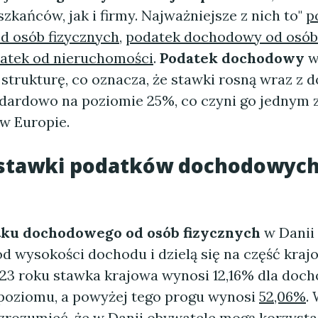
kańców, jak i firmy. Najważniejsze z nich to"
p
 osób fizycznych
,
podatek dochodowy od osó
atek od nieruchomości
.
Podatek dochodowy
w
strukturę, co oznacza, że stawki rosną wraz z 
ndardowo na poziomie 25%, co czyni go jednym 
w Europie.
ą stawki podatków dochodowyc
ku dochodowego od osób fizycznych
w Danii 
d wysokości dochodu i dzielą się na część kraj
023 roku stawka krajowa wynosi 12,16% dla doc
poziomu, a powyżej tego progu wynosi
52,06%
.
 zrozumieć, że w Danii obywatele mogą korzysta