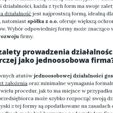
li działalności, każda z tych form ma swoje zalet
 działalność
jest najprostszą formą, idealną dl
, natomiast
spółka z o.o.
oferuje większą ochro
ów. Wybór odpowiedniej formy może znacząco 
rozwoju
firmy.
 zalety prowadzenia działalnośc
czej jako jednoosobowa firma
ównych atutów
jednoosobowej działalności go
zt założenia
oraz minimalne wymagania formalne
 wielu procedur, jak to ma miejsce w przypadku 
przedsiębiorca może szybko rozpocząć swoją dzi
yski z tej formy są opodatkowane na zasadach 