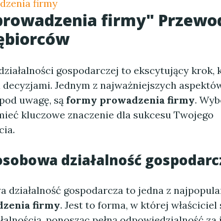
dzenia firmy
rowadzenia firmy" Przewod
ębiorców
ziałalności gospodarczej to ekscytujący krok, 
a decyzjami. Jednym z najważniejszych aspektów
 pod uwagę, są
formy prowadzenia firmy
. Wyb
ieć kluczowe znaczenie dla sukcesu Twojego
cia.
osobowa działalność gospodarc
 działalność gospodarcza to jedna z najpopula
zenia firmy
. Jest to forma, w której właścicie
łalnością, ponosząc pełną odpowiedzialność za j