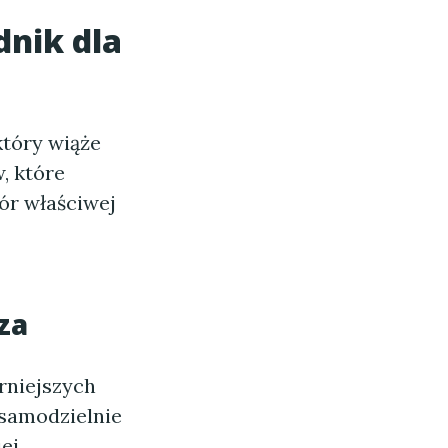
nik dla
który wiąże
, które
ór właściwej
za
rniejszych
l samodzielnie
ej