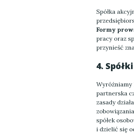
Spółka akcyjn
przedsiębiors
Formy prowa
pracy oraz s
przynieść zna
4. Spółk
Wyróżniamy k
partnerska c
zasady działa
zobowiązania 
spółek osobo
i dzielić się