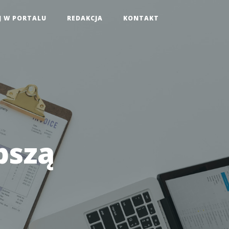
J W PORTALU
REDAKCJA
KONTAKT
pszą