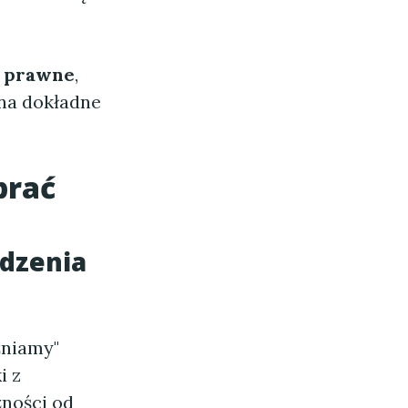
a prawne
,
 na dokładne
brać
adzenia
niamy"
i z
żności od