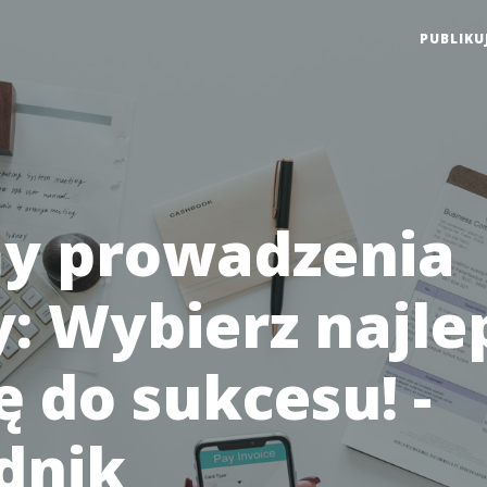
PUBLIKU
y prowadzenia
y: Wybierz najle
ę do sukcesu! -
dnik