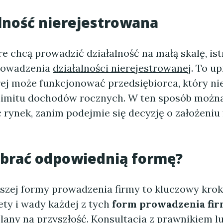
alność nierejestrowana
re chcą prowadzić działalność na małą skalę, ist
rowadzenia
działalności nierejestrowanej
. To u
rej może funkcjonować przedsiębiorca, który ni
limitu dochodów rocznych. W ten sposób możn
 rynek, zanim podejmie się decyzję o założeniu
ybrać odpowiednią formę?
szej formy prowadzenia firmy to kluczowy krok
ety i wady każdej z tych
form prowadzenia fi
plany na przyszłość. Konsultacja z prawnikiem l