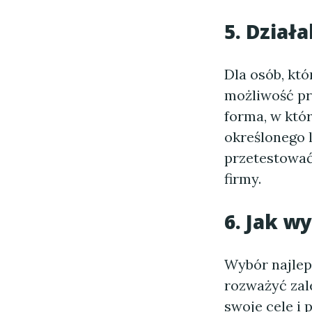
5. Dział
Dla osób, któ
możliwość p
forma, w któ
określonego 
przetestować
firmy.
6. Jak w
Wybór najlep
rozważyć zal
swoje cele i 