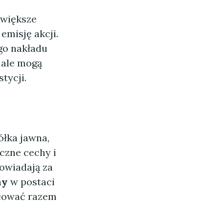
 większe
emisję akcji.
go nakładu
 ale mogą
tycji.
ółka jawna,
czne cechy i
powiadają za
my
w postaci
acować razem