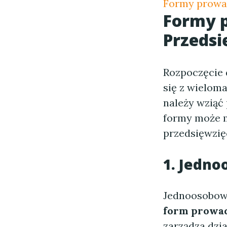
Formy prowa
Formy p
Przedsi
Rozpoczęcie d
się z wielom
należy wziąć
formy może m
przedsięwzię
1. Jedno
Jednoosobowa
form prowad
zarządza dzia