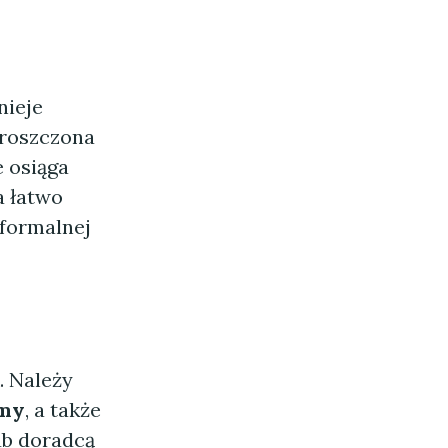
nieje
proszczona
e osiąga
a łatwo
 formalnej
. Należy
rmy
, a także
ub doradcą