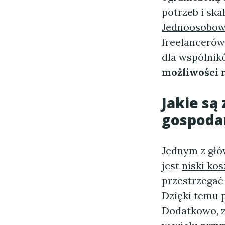
potrzeb i ska
Jednoosobowa
freelancerów
dla wspólnik
możliwości 
Jakie są
gospodar
Jednym z gł
jest
niski kos
przestrzegać
Dzięki temu 
Dodatkowo, z