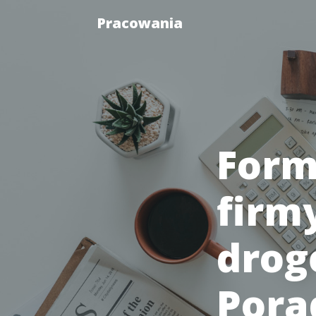
Pracowania
Form
firm
drog
Pora