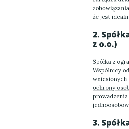
zobowiązania.
że jest idea
2. Spółk
z o.o.)
Spółka z ogr
Wspólnicy od
wniesionych 
ochrony osob
prowadzenia 
jednoosobowe
3. Spółk