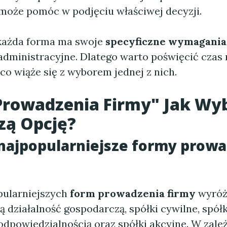
oże pomóc w podjęciu właściwej decyzji.
 każda forma ma swoje
specyficzne wymagani
administracyjne. Dlatego warto poświęcić czas
co wiąże się z wyborem jednej z nich.
Prowadzenia Firmy" Jak Wy
zą Opcję?
 najpopularniejsze formy prow
pularniejszych
form prowadzenia firmy
wyróż
działalność gospodarczą, spółki cywilne, spółk
odpowiedzialnością oraz spółki akcyjne. W zale