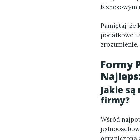
biznesowym m
Pamiętaj, że
podatkowe i 
zrozumienie, 
Formy 
Najleps
Jakie są
firmy?
Wśród najpo
jednoosobową 
ograniczoną 