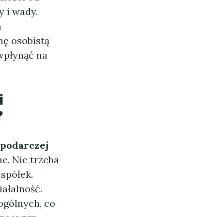
y i wady.
a
nę osobistą
wpłynąć na
i
?
spodarczej
. Nie trzeba
spółek.
ałalność.
ogólnych, co