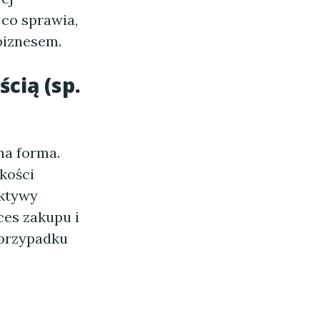
 co sprawia,
biznesem.
cią (sp.
na forma.
kości
ektywy
ces zakupu i
 przypadku